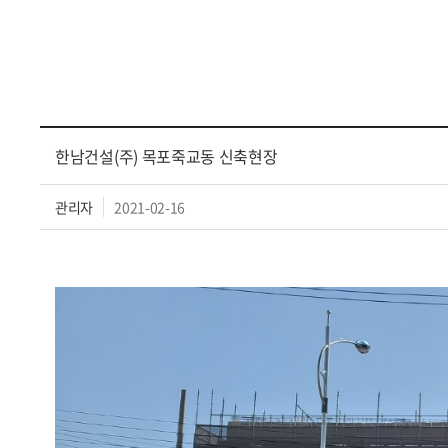
한남건설(주) 목포죽교동 신축현장
관리자
2021-02-16