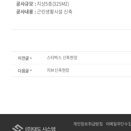
공사규모 :
지상5층(325M2)
공사내용 :
근린생활시설 신축
스타벅스 신축현장
이전글
지M 신축현장
다음글
개인정보취급방침
이메일무단수