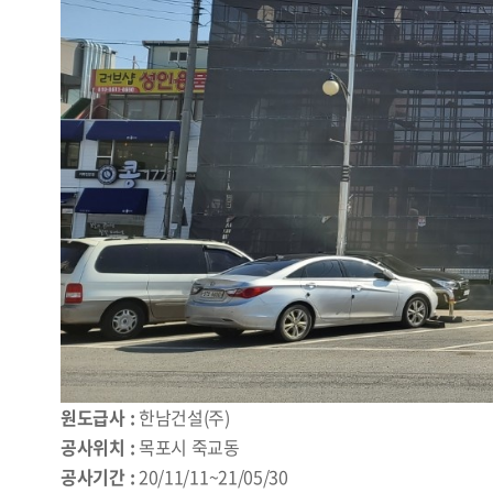
원도급사 :
한남건설(주)
공사위치 :
목포시 죽교동
공사기간 :
20/11/11~21/05/30