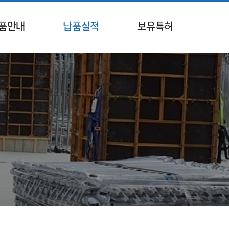
품안내
납품실적
보유특허
반 가설재
보유특허
스템 비계
템 서포트