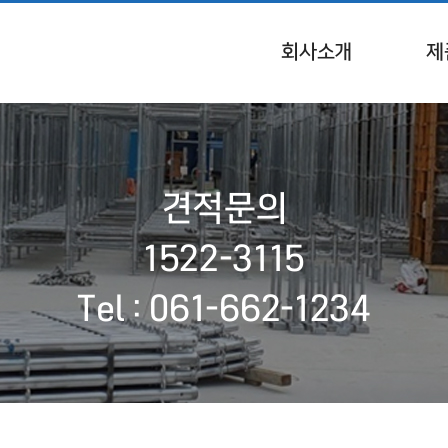
회사소개
제
인사말
일
오시는 길
시
견적문의
시스
1522-3115
Tel : 061-662-1234